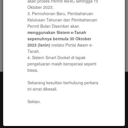
akan proses Permit 4B/4C sehingga 15
Oktober 2023;
Sistem Smart Docket merupakan sistem
3. Permohonan Baru, Pembaharuan
yang membolehkan pemegang permit
Kelulusan Tahunan dan Pembaharuan
membuat permohonan dan pembaharuan
Permit Bulan Disember akan
lesen/permit bahan batuan secara atas
menggunakan Sistem e-Tanah
talian.
sepenuhnya bermula 30 Oktober
2023 (Isnin)
melalui Portal Awam e-
Tanah.
4. Sistem Smart Docket di tapak
pengeluaran masih beroperasi seperti
biasa.
Sebarang kesulitan berhubung perkara
ini amat dikesali.
PENAFIAN
Sekian.
PEJABAT TANAH DAN GALIAN SELANGOR ADALAH TIDAK
BERTANGGUNGJAWAB TERHADAP APA-APA KEHILANGAN ATAU
KERUGIAN DISEBABKAN OLEH PENGGUNAAN MANA-MANA
MAKLUMAT ATAU DARIPADA KECACATAN ATAU KESILAPAN