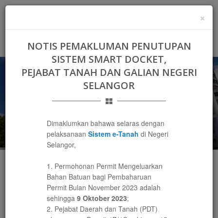
BM
PRIVACY POLICY
LOG
×
MASUK
Toggle
NOTIS PEMAKLUMAN PENUTUPAN
navigat
SISTEM SMART DOCKET,
PEJABAT TANAH DAN GALIAN NEGERI
SISTEM SMART DOCKET NEGERI SELANGOR
SELANGOR
Dimaklumkan bahawa selaras dengan
pelaksanaan
Sistem e-Tanah
di Negeri
Selangor,
1. Permohonan Permit Mengeluarkan
Bahan Batuan bagi Pembaharuan
MENGENAI SISTEM
Permit Bulan November 2023 adalah
sehingga
9 Oktober 2023
;
2. Pejabat Daerah dan Tanah (PDT)